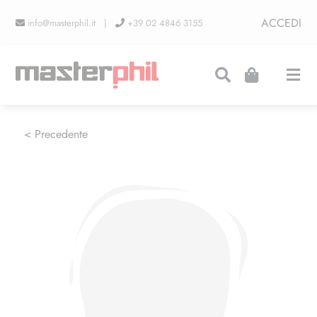
Salta
ACCEDI
info@masterphil.it |
+39 02 4846 3155
al
contenuto
Togg
Navi
PRODUZIONI
< Precedente
LINEA COLLEZIONISMO
FIERE
CONTATTI