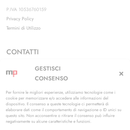
P.IVA 10536760159
Privacy Policy
Termini di Utilizzo
CONTATTI
Via Alfieri, 27 - Trezzano Sul Naviglio (MI)
GESTISCI
+39 02 4846 3155
CONSENSO
+39 02 4846 3148
Per fornire le migliori esperienze, utilizziamo tecnologie come i
cookie per memorizzare e/o accedere alle informazioni del
info@masterphil.it
dispositivo. Il consenso a queste tecnologie ci permetterà di
elaborare dati come il comportamento di navigazione o ID unici su
questo sito. Non acconsentire o ritirare il consenso può influire
negativamente su alcune caratteristiche e funzioni.