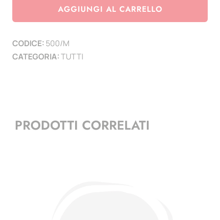
11
AGGIUNGI AL CARRELLO
Presidenza
NAPOLITANO
CODICE:
500/M
2006/13
CATEGORIA:
TUTTI
-
68
fogli
+
3
PRODOTTI CORRELATI
compl.
+
frontespizio
quantità