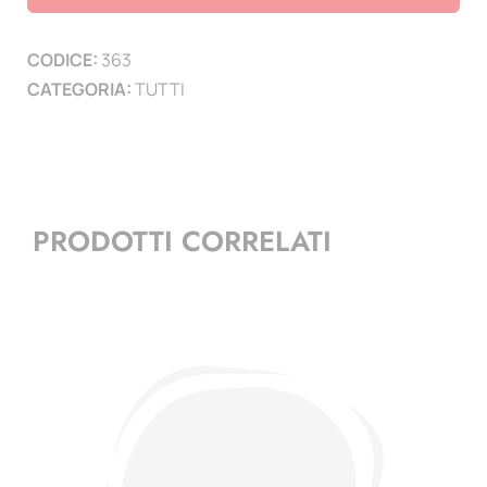
kit
oro
CODICE:
363
-
CATEGORIA:
TUTTI
10
pagine
quantità
PRODOTTI CORRELATI