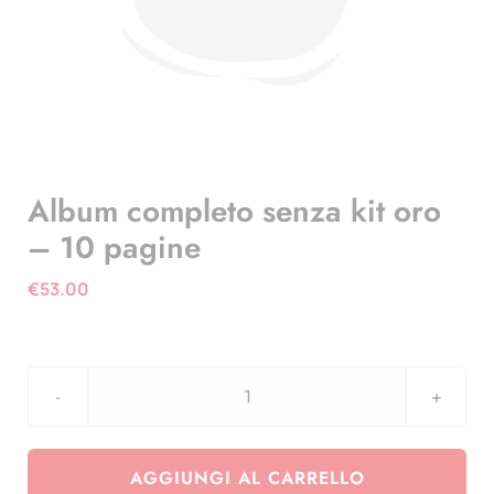
Album completo senza kit oro
– 10 pagine
€
53.00
Album
completo
senza
AGGIUNGI AL CARRELLO