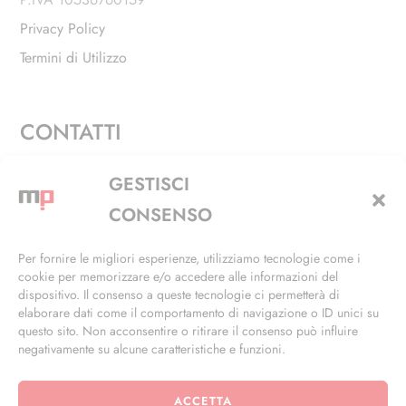
Privacy Policy
Termini di Utilizzo
CONTATTI
Via Alfieri, 27 - Trezzano Sul Naviglio (MI)
GESTISCI
+39 02 4846 3155
CONSENSO
+39 02 4846 3148
Per fornire le migliori esperienze, utilizziamo tecnologie come i
cookie per memorizzare e/o accedere alle informazioni del
info@masterphil.it
dispositivo. Il consenso a queste tecnologie ci permetterà di
elaborare dati come il comportamento di navigazione o ID unici su
questo sito. Non acconsentire o ritirare il consenso può influire
negativamente su alcune caratteristiche e funzioni.
ACCETTA