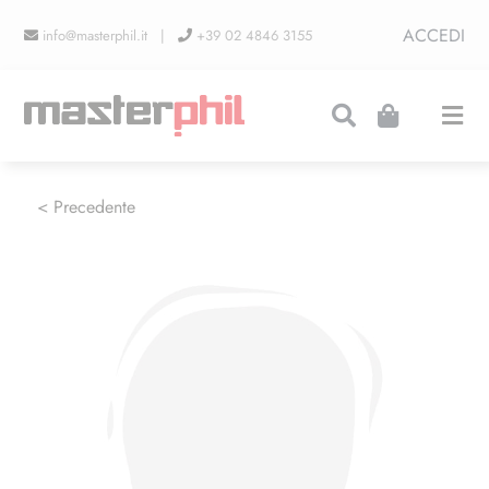
Salta
ACCEDI
info@masterphil.it |
+39 02 4846 3155
al
contenuto
Togg
Navi
PRODUZIONI
< Precedente
LINEA COLLEZIONISMO
FIERE
CONTATTI