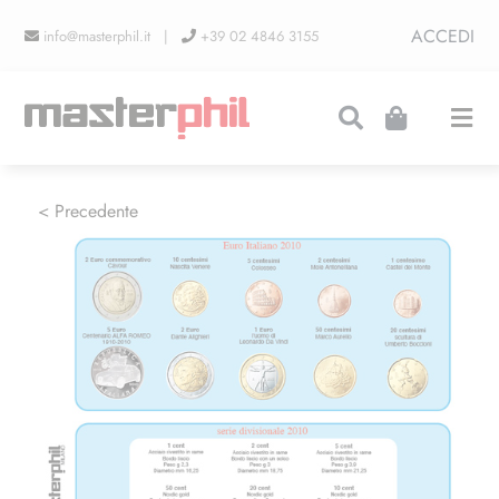
Salta
ACCEDI
info@masterphil.it |
+39 02 4846 3155
al
contenuto
Togg
Navi
PRODUZIONI
< Precedente
LINEA COLLEZIONISMO
FIERE
CONTATTI