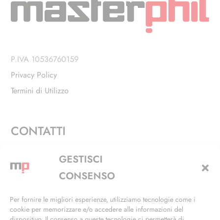
P.IVA 10536760159
Privacy Policy
Termini di Utilizzo
CONTATTI
Via Alfieri, 27 - Trezzano Sul Naviglio (MI)
GESTISCI
+39 02 4846 3155
CONSENSO
+39 02 4846 3148
Per fornire le migliori esperienze, utilizziamo tecnologie come i
cookie per memorizzare e/o accedere alle informazioni del
info@masterphil.it
dispositivo. Il consenso a queste tecnologie ci permetterà di