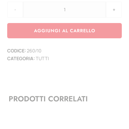
Aggiornamento
per
divisionale
AGGIUNGI AL CARRELLO
Italia
2010
CODICE:
260/10
-
CATEGORIA:
TUTTI
Centenario
dell'Alfa
Romeo
quantità
PRODOTTI CORRELATI