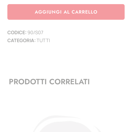
Spagna
anno
AGGIUNGI AL CARRELLO
2007
quantità
CODICE:
90/S07
CATEGORIA:
TUTTI
PRODOTTI CORRELATI