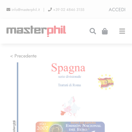
Salta
ACCEDI
info@masterphil.it |
+39 02 4846 3155
al
contenuto
Togg
Navi
PRODUZIONI
< Precedente
LINEA COLLEZIONISMO
FIERE
CONTATTI