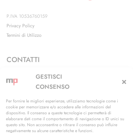
P.IVA 10536760159
Privacy Policy
Termini di Utilizzo
CONTATTI
Via Alfieri, 27 - Trezzano Sul Naviglio (MI)
GESTISCI
+39 02 4846 3155
CONSENSO
+39 02 4846 3148
Per fornire le migliori esperienze, utilizziamo tecnologie come i
cookie per memorizzare e/o accedere alle informazioni del
info@masterphil.it
dispositivo. Il consenso a queste tecnologie ci permetterà di
elaborare dati come il comportamento di navigazione o ID unici su
questo sito. Non acconsentire o ritirare il consenso può influire
negativamente su alcune caratteristiche e funzioni.