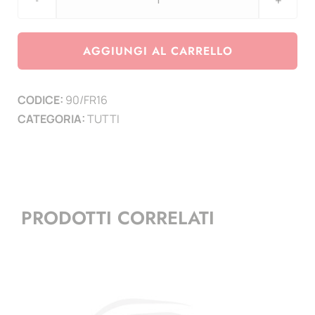
Agg.
Francia
anno
AGGIUNGI AL CARRELLO
2016
-
CODICE:
90/FR16
1
CATEGORIA:
TUTTI
pagina
quantità
PRODOTTI CORRELATI