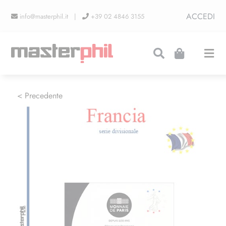
Salta
ACCEDI
info@masterphil.it |
+39 02 4846 3155
al
contenuto
Togg
Navi
PRODUZIONI
< Precedente
LINEA COLLEZIONISMO
FIERE
CONTATTI