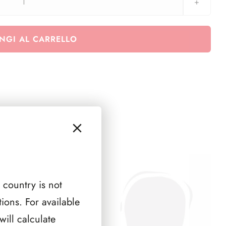
Agg.
Belgio
anno
NGI AL CARRELLO
2008
-
1
pagina
quantità
 country is not
ions. For available
ill calculate