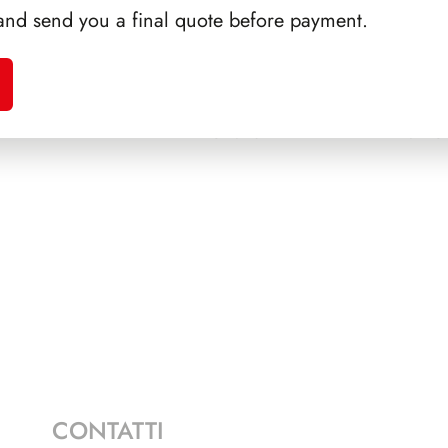
and send you a final quote before payment.
A 1987
SFORZESCO ITALIA 1996
PAGINE 6
NAPOL
CONTATTI