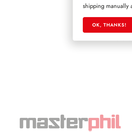
shipping manually 
OK, THANKS!
SFORZESCO ITALI
PAGINE 3