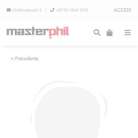
Salta
ACCEDI
info@masterphil.it |
+39 02 4846 3155
al
contenuto
Togg
Navi
PRODUZIONI
< Precedente
LINEA COLLEZIONISMO
FIERE
CONTATTI