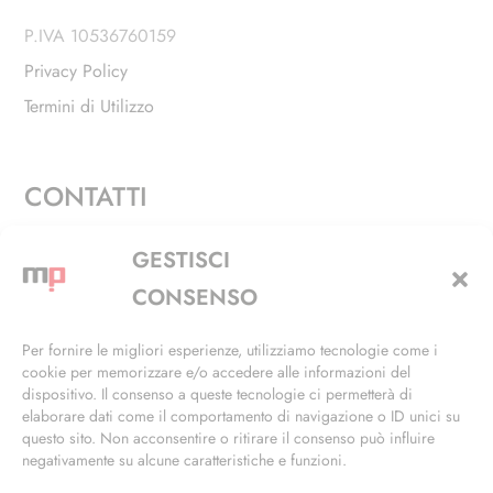
P.IVA 10536760159
Privacy Policy
Termini di Utilizzo
CONTATTI
Via Alfieri, 27 - Trezzano Sul Naviglio (MI)
GESTISCI
+39 02 4846 3155
CONSENSO
+39 02 4846 3148
Per fornire le migliori esperienze, utilizziamo tecnologie come i
cookie per memorizzare e/o accedere alle informazioni del
info@masterphil.it
dispositivo. Il consenso a queste tecnologie ci permetterà di
elaborare dati come il comportamento di navigazione o ID unici su
questo sito. Non acconsentire o ritirare il consenso può influire
negativamente su alcune caratteristiche e funzioni.