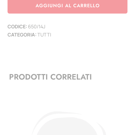
campione
AGGIUNGI AL CARRELLO
di
Italia
CODICE:
650/14J
2013/14
CATEGORIA:
TUTTI
-
minifoglio
+
frontespizio
quantità
PRODOTTI CORRELATI