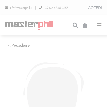
Salta
ACCEDI
info@masterphil.it |
+39 02 4846 3155
al
contenuto
Togg
Navi
PRODUZIONI
< Precedente
LINEA COLLEZIONISMO
FIERE
CONTATTI