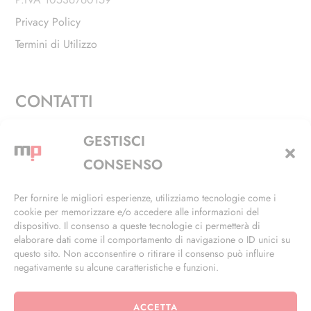
Privacy Policy
Termini di Utilizzo
CONTATTI
Via Alfieri, 27 - Trezzano Sul Naviglio (MI)
GESTISCI
+39 02 4846 3155
CONSENSO
+39 02 4846 3148
Per fornire le migliori esperienze, utilizziamo tecnologie come i
cookie per memorizzare e/o accedere alle informazioni del
info@masterphil.it
dispositivo. Il consenso a queste tecnologie ci permetterà di
elaborare dati come il comportamento di navigazione o ID unici su
questo sito. Non acconsentire o ritirare il consenso può influire
negativamente su alcune caratteristiche e funzioni.
ACCETTA