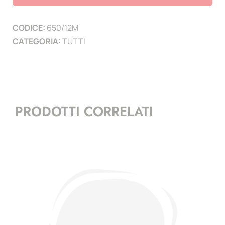
-
minifoglio
CODICE:
650/12M
+
CATEGORIA:
TUTTI
frontespizio
quantità
PRODOTTI CORRELATI