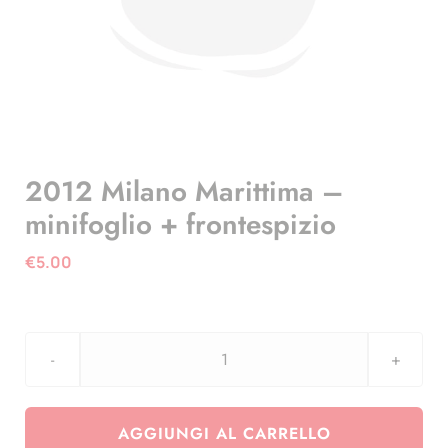
2012 Milano Marittima –
minifoglio + frontespizio
€
5.00
2012
Milano
Marittima
AGGIUNGI AL CARRELLO