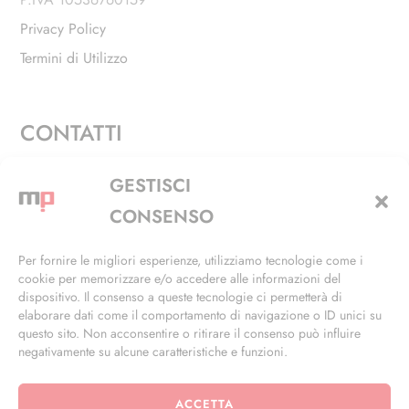
Privacy Policy
Termini di Utilizzo
CONTATTI
Via Alfieri, 27 - Trezzano Sul Naviglio (MI)
GESTISCI
+39 02 4846 3155
CONSENSO
+39 02 4846 3148
Per fornire le migliori esperienze, utilizziamo tecnologie come i
cookie per memorizzare e/o accedere alle informazioni del
info@masterphil.it
dispositivo. Il consenso a queste tecnologie ci permetterà di
elaborare dati come il comportamento di navigazione o ID unici su
questo sito. Non acconsentire o ritirare il consenso può influire
negativamente su alcune caratteristiche e funzioni.
ACCETTA