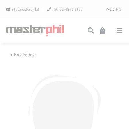
Salta
ACCEDI
info@masterphil.it |
+39 02 4846 3155
al
contenuto
Togg
Navi
PRODUZIONI
< Precedente
LINEA COLLEZIONISMO
FIERE
CONTATTI