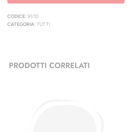
paesi
con
CODICE:
91/10
Cipro
CATEGORIA:
TUTTI
e
Malta
-
6
pag.
PRODOTTI CORRELATI
quantità