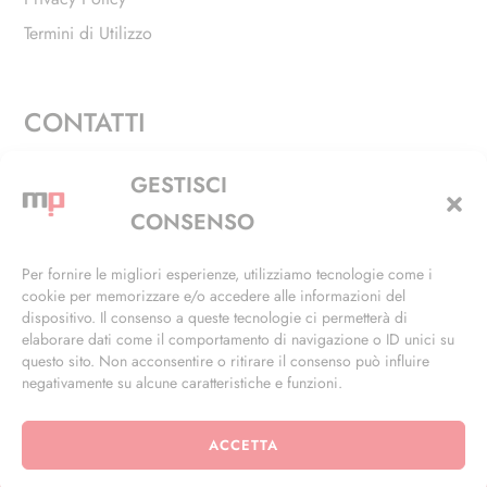
Termini di Utilizzo
CONTATTI
Via Alfieri, 27 - Trezzano Sul Naviglio (MI)
GESTISCI
+39 02 4846 3155
CONSENSO
+39 02 4846 3148
Per fornire le migliori esperienze, utilizziamo tecnologie come i
cookie per memorizzare e/o accedere alle informazioni del
info@masterphil.it
dispositivo. Il consenso a queste tecnologie ci permetterà di
elaborare dati come il comportamento di navigazione o ID unici su
questo sito. Non acconsentire o ritirare il consenso può influire
negativamente su alcune caratteristiche e funzioni.
ACCETTA
© 2026 | All Rights Reserved | Powered by
Ramdac