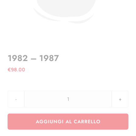
1982 – 1987
€
98.00
1982
-
1987
AGGIUNGI AL CARRELLO
quantità