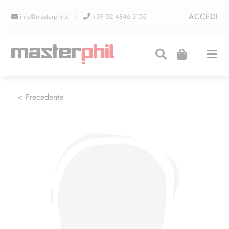
Salta
ACCEDI
info@masterphil.it |
+39 02 4846 3155
al
contenuto
Togg
Navi
PRODUZIONI
< Precedente
LINEA COLLEZIONISMO
FIERE
CONTATTI