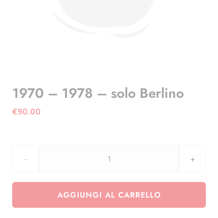
1970 – 1978 – solo Berlino
€
90.00
1970
-
1978
AGGIUNGI AL CARRELLO
-
solo