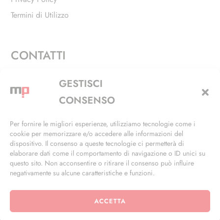
Termini di Utilizzo
CONTATTI
Via Alfieri, 27 - Trezzano Sul Naviglio (MI)
GESTISCI
+39 02 4846 3155
CONSENSO
+39 02 4846 3148
Per fornire le migliori esperienze, utilizziamo tecnologie come i
cookie per memorizzare e/o accedere alle informazioni del
info@masterphil.it
dispositivo. Il consenso a queste tecnologie ci permetterà di
elaborare dati come il comportamento di navigazione o ID unici su
questo sito. Non acconsentire o ritirare il consenso può influire
negativamente su alcune caratteristiche e funzioni.
ACCETTA
© 2026 | All Rights Reserved | Powered by
Ramdac