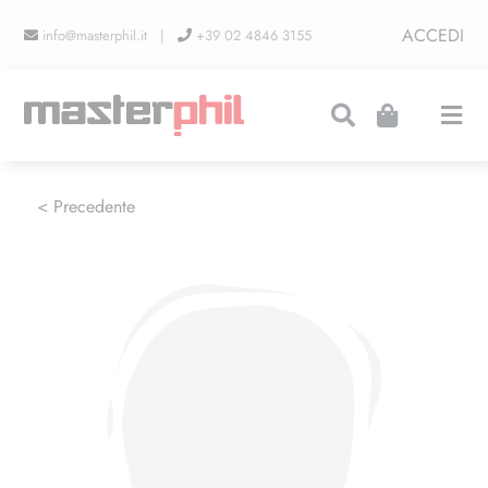
Salta
ACCEDI
info@masterphil.it |
+39 02 4846 3155
al
contenuto
Togg
Navi
PRODUZIONI
< Precedente
LINEA COLLEZIONISMO
FIERE
CONTATTI