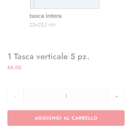
1 Tasca verticale 5 pz.
€
6.00
1
Tasca
verticale
AGGIUNGI AL CARRELLO
5
pz.