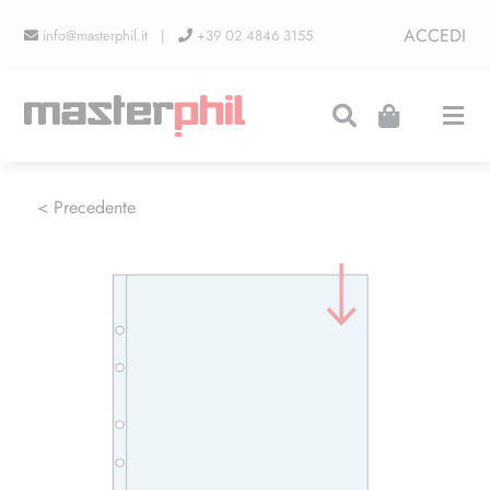
Salta
ACCEDI
info@masterphil.it |
+39 02 4846 3155
al
contenuto
Togg
Navi
PRODUZIONI
< Precedente
LINEA COLLEZIONISMO
FIERE
CONTATTI