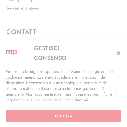
Termini di Utilizzo
CONTATTI
Via Alfieri, 27 - Trezzano Sul Naviglio (MI)
GESTISCI
+39 02 4846 3155
CONSENSO
+39 02 4846 3148
Per fornire le migliori esperienze, utilizziamo tecnologie come i
cookie per memorizzare e/o accedere alle informazioni del
info@masterphil.it
dispositivo. Il consenso a queste tecnologie ci permetterà di
elaborare dati come il comportamento di navigazione o ID unici su
questo sito. Non acconsentire o ritirare il consenso può influire
negativamente su alcune caratteristiche e funzioni.
ACCETTA
© 2026 | All Rights Reserved | Powered by
Ramdac