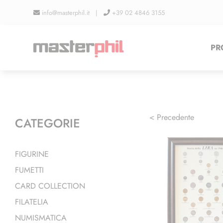
Salta
info@masterphil.it |
+39 02 4846 3155
al
contenuto
PR
< Precedente
CATEGORIE
FIGURINE
FUMETTI
CARD COLLECTION
FILATELIA
NUMISMATICA