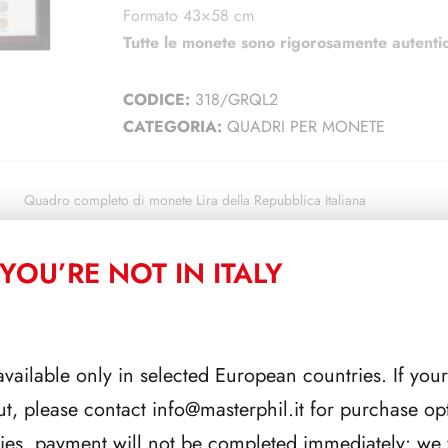
Formato 43×58 cm
Tutte le monete sono
rigorosamente autenti
CODICE:
318/GRQL2
CATEGORIA:
QUADRI PER MONETE
Quadro completo di monete Lira della Repubblica Italiana
2
Cornice + pannello fustellato per monete e pannello in pilicarbonato t
MONETE
YOU’RE NOT IN ITALY
2
Pannello in cartone con sagome delle monete fustellate
AGGIUNGI AL CARRE
available only in selected European countries. If your
ut, please contact
info@masterphil.it
for purchase opt
ries, payment will not be completed immediately: we w