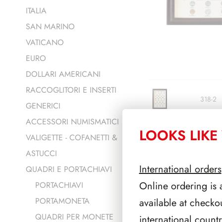
ITALIA
SAN MARINO
VATICANO
EURO
DOLLARI AMERICANI
RACCOGLITORI E INSERTI
318-2
GENERICI
318/A-
ACCESSORI NUMISMATICI
LOOKS LIKE 
VALIGETTE - COFANETTI &
318/B-
ASTUCCI
International orders
QUADRI E PORTACHIAVI
Online ordering is 
PORTACHIAVI
PORTAMONETA
available at checko
QUADRI PER MONETE
international count