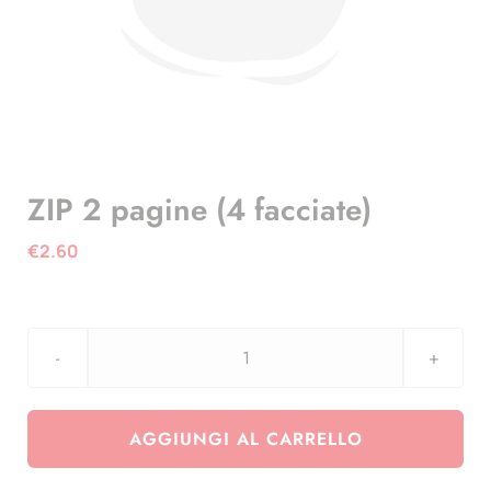
ZIP 2 pagine (4 facciate)
€
2.60
ZIP
2
pagine
AGGIUNGI AL CARRELLO
(4
facciate)