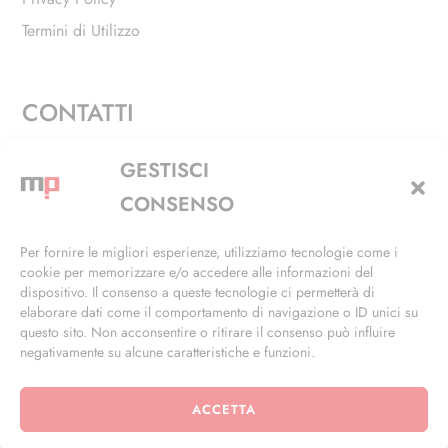
Termini di Utilizzo
CONTATTI
Via Alfieri, 27 - Trezzano Sul Naviglio (MI)
GESTISCI
+39 02 4846 3155
CONSENSO
+39 02 4846 3148
Per fornire le migliori esperienze, utilizziamo tecnologie come i
cookie per memorizzare e/o accedere alle informazioni del
info@masterphil.it
dispositivo. Il consenso a queste tecnologie ci permetterà di
elaborare dati come il comportamento di navigazione o ID unici su
questo sito. Non acconsentire o ritirare il consenso può influire
negativamente su alcune caratteristiche e funzioni.
ACCETTA
© 2026 | All Rights Reserved | Powered by
Ramdac