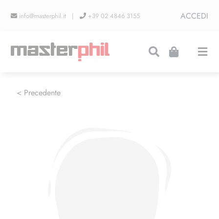
Salta
ACCEDI
info@masterphil.it |
+39 02 4846 3155
al
contenuto
Togg
Navi
PRODUZIONI
< Precedente
LINEA COLLEZIONISMO
FIERE
CONTATTI