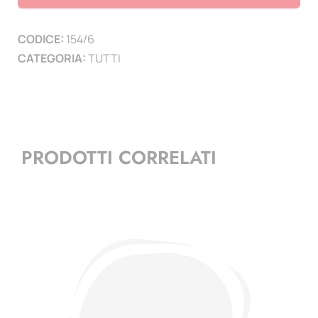
(55x53
mm)
CODICE:
154/6
-
CATEGORIA:
TUTTI
confezione
10
pz.
quantità
PRODOTTI CORRELATI