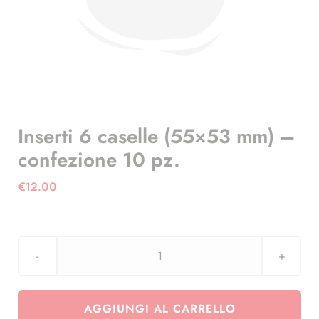
Inserti 6 caselle (55×53 mm) –
confezione 10 pz.
€
12.00
Inserti
6
caselle
AGGIUNGI AL CARRELLO