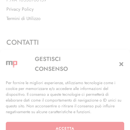
Privacy Policy
Termini di Utilizzo
CONTATTI
Via Alfieri, 27 - Trezzano Sul Naviglio (MI)
GESTISCI
+39 02 4846 3155
CONSENSO
+39 02 4846 3148
Per fornire le migliori esperienze, utilizziamo tecnologie come i
cookie per memorizzare e/o accedere alle informazioni del
info@masterphil.it
dispositivo. Il consenso a queste tecnologie ci permetterà di
elaborare dati come il comportamento di navigazione o ID unici su
questo sito. Non acconsentire o ritirare il consenso può influire
negativamente su alcune caratteristiche e funzioni.
ACCETTA