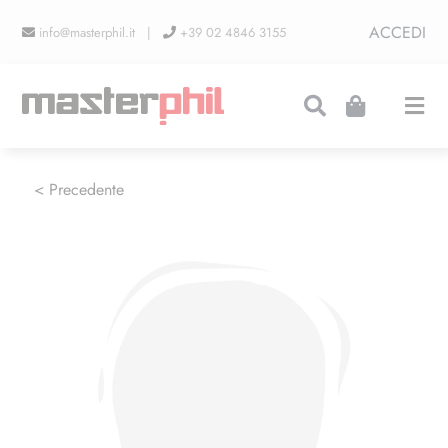
Salta
ACCEDI
info@masterphil.it |
+39 02 4846 3155
al
contenuto
Togg
Navi
PRODUZIONI
< Precedente
LINEA COLLEZIONISMO
FIERE
CONTATTI