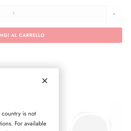
aggiornamento
Stamp
&
NGI AL CARRELLO
Coin
-
Card
n.
5
-2014
quantità
 country is not
ions. For available