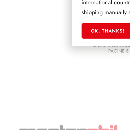
international count
shipping manually 
OK, THANKS!
SFORZESCO ITALI
PAGINE 6