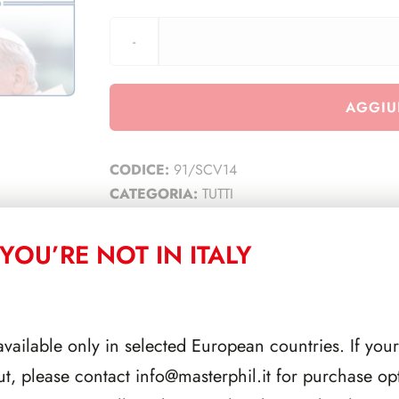
AGGIU
CODICE:
91/SCV14
CATEGORIA:
TUTTI
YOU’RE NOT IN ITALY
CORRELATI
available only in selected European countries. If your
ut, please contact
info@masterphil.it
for purchase opt