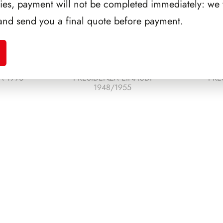
ries, payment will not be completed immediately: we w
and send you a final quote before payment.
A 1990
PRESIDENZA EINAUDI
PRE
1948/1955