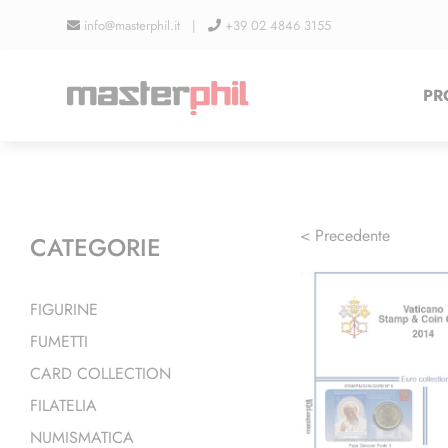
Salta
info@masterphil.it |
+39 02 4846 3155
al
contenuto
PR
< Precedente
CATEGORIE
FIGURINE
FUMETTI
CARD COLLECTION
FILATELIA
NUMISMATICA