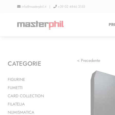
Salta
info@masterphil.it |
+39 02 4846 3155
al
contenuto
PR
< Precedente
CATEGORIE
FIGURINE
FUMETTI
CARD COLLECTION
FILATELIA
NUMISMATICA