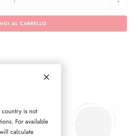
TOP
BINDER
Custodia
NGI AL CARRELLO
nera
quantità
 country is not
ions. For available
ill calculate