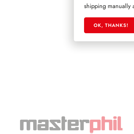
shipping manually 
OK, THANKS!
SFORZESCO ITALI
PAGINE 3