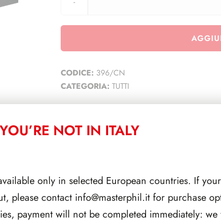
AGGIU
CODICE:
396/CN
CATEGORIA:
TUTTI
YOU’RE NOT IN ITALY
CORRELATI
available only in selected European countries. If your
ut, please contact
info@masterphil.it
for purchase opt
ries, payment will not be completed immediately: we w