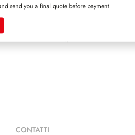
and send you a final quote before payment.
A 1987
PRESIDENZA DE NICOLA
SFORZ
1945/1948
CONTATTI