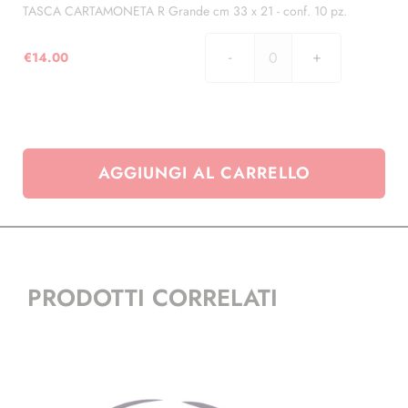
20,3
TASCA CARTAMONETA R Grande cm 33 x 21 - conf. 10 pz.
x
13
€
14.00
TASCA
-
CARTAMONETA
conf.
R
30
Grande
pz.
cm
quantità
AGGIUNGI AL CARRELLO
33
x
21
-
conf.
10
PRODOTTI CORRELATI
pz.
quantità