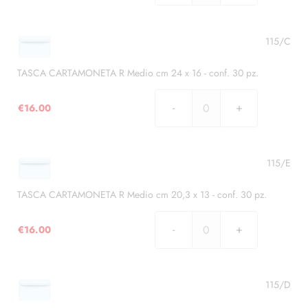
CARTAMONETA
conf.
R
50
Piccolo
115/C
pz.
cm
quantità
19
TASCA CARTAMONETA R Medio cm 24 x 16 - conf. 30 pz.
x
10,5
€
16.00
TASCA
-
CARTAMONETA
conf.
R
50
Medio
115/E
pz.
cm
quantità
24
TASCA CARTAMONETA R Medio cm 20,3 x 13 - conf. 30 pz.
x
16
€
16.00
TASCA
-
CARTAMONETA
conf.
R
30
Medio
115/D
pz.
cm
quantità