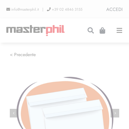
Salta
ACCEDI
info@masterphil.it |
+39 02 4846 3155
al
contenuto
Togg
Navi
PRODUZIONI
< Precedente
LINEA COLLEZIONISMO
FIERE
CONTATTI