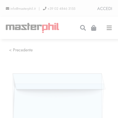
Salta
ACCEDI
info@masterphil.it |
+39 02 4846 3155
al
contenuto
Togg
Navi
PRODUZIONI
< Precedente
LINEA COLLEZIONISMO
FIERE
CONTATTI