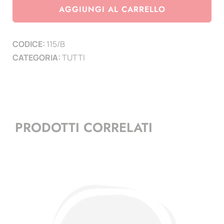
R
AGGIUNGI AL CARRELLO
Piccolo
cm
CODICE:
115/B
19
CATEGORIA:
TUTTI
x
10,5
-
conf.
50
PRODOTTI CORRELATI
pz.
quantità