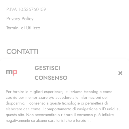
P.IVA 10536760159
Privacy Policy
Termini di Utilizzo
CONTATTI
Via Alfieri, 27 - Trezzano Sul Naviglio (MI)
GESTISCI
+39 02 4846 3155
CONSENSO
+39 02 4846 3148
Per fornire le migliori esperienze, utilizziamo tecnologie come i
cookie per memorizzare e/o accedere alle informazioni del
info@masterphil.it
dispositivo. Il consenso a queste tecnologie ci permetterà di
elaborare dati come il comportamento di navigazione o ID unici su
questo sito. Non acconsentire o ritirare il consenso può influire
negativamente su alcune caratteristiche e funzioni.