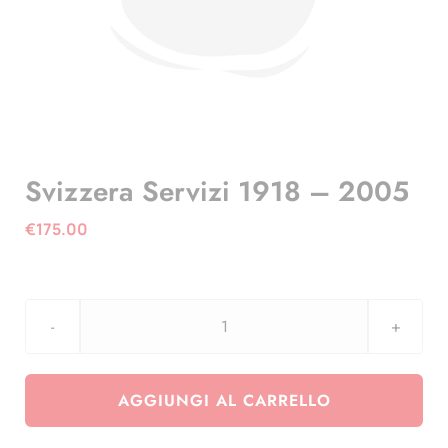
Svizzera Servizi 1918 – 2005
€
175.00
Svizzera
Servizi
1918
AGGIUNGI AL CARRELLO
-
2005