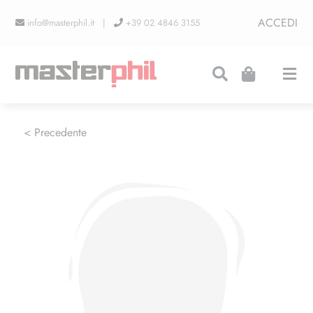
Salta
ACCEDI
info@masterphil.it |
+39 02 4846 3155
al
contenuto
Togg
Navi
PRODUZIONI
< Precedente
LINEA COLLEZIONISMO
FIERE
CONTATTI