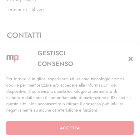
Termini di Utilizzo
CONTATTI
Via Alfieri, 27 - Trezzano Sul Naviglio (MI)
GESTISCI
+39 02 4846 3155
CONSENSO
+39 02 4846 3148
Per fornire le migliori esperienze, utilizziamo tecnologie come i
cookie per memorizzare e/o accedere alle informazioni del
info@masterphil.it
dispositivo. Il consenso a queste tecnologie ci permetterà di
elaborare dati come il comportamento di navigazione o ID unici su
questo sito. Non acconsentire o ritirare il consenso può influire
negativamente su alcune caratteristiche e funzioni.
ACCETTA
© 2026 | All Rights Reserved | Powered by
Ramdac