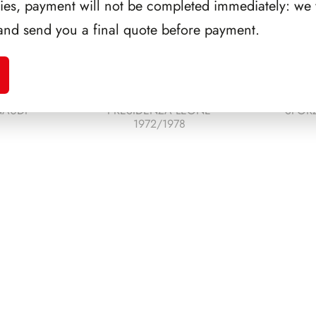
ries, payment will not be completed immediately: we w
and send you a final quote before payment.
NAUDI
PRESIDENZA LEONE
SFORZ
1972/1978