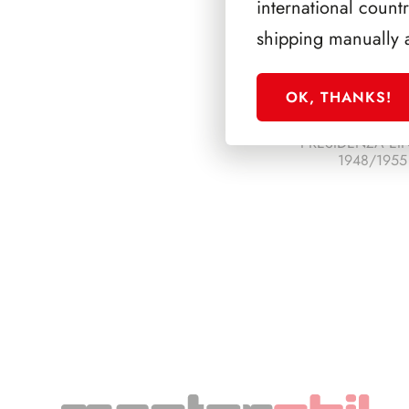
international count
shipping manually 
OK, THANKS!
PRESIDENZA EI
1948/1955