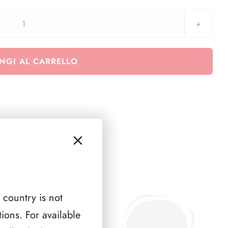
Svizzera
1945
-
NGI AL CARRELLO
1963
-
escluso
Pro
Juventute
e
Pro
Patria
quantità
 country is not
ions. For available