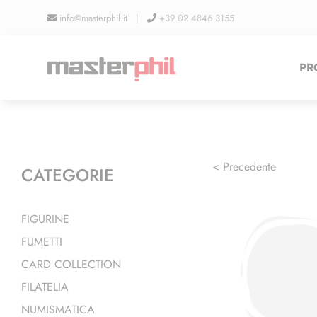
Salta
info@masterphil.it |
+39 02 4846 3155
al
contenuto
PR
< Precedente
CATEGORIE
FIGURINE
FUMETTI
CARD COLLECTION
FILATELIA
NUMISMATICA