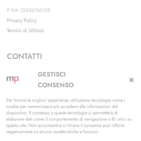
P.IVA 10536760159
Privacy Policy
Termini di Utilizzo
CONTATTI
Via Alfieri, 27 - Trezzano Sul Naviglio (MI)
GESTISCI
+39 02 4846 3155
CONSENSO
+39 02 4846 3148
Per fornire le migliori esperienze, utilizziamo tecnologie come i
cookie per memorizzare e/o accedere alle informazioni del
info@masterphil.it
dispositivo. Il consenso a queste tecnologie ci permetterà di
elaborare dati come il comportamento di navigazione o ID unici su
questo sito. Non acconsentire o ritirare il consenso può influire
negativamente su alcune caratteristiche e funzioni.