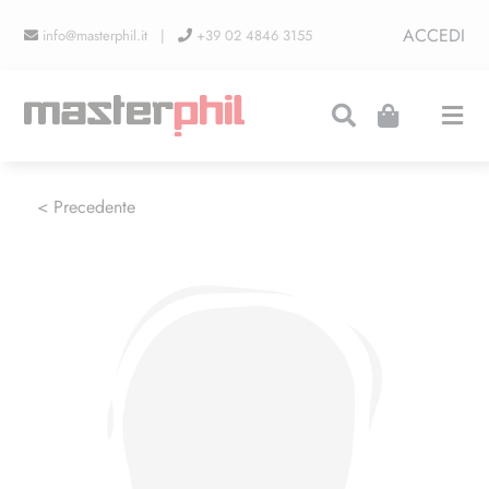
Salta
ACCEDI
info@masterphil.it |
+39 02 4846 3155
al
contenuto
Togg
Navi
PRODUZIONI
< Precedente
LINEA COLLEZIONISMO
FIERE
CONTATTI