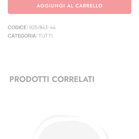
-
AGGIUNGI AL CARRELLO
1944
-
CODICE:
925/843-44
escluso
CATEGORIA:
TUTTI
Pro
Juventute
e
Pro
Patria
PRODOTTI CORRELATI
quantità