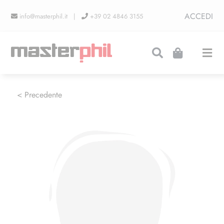
Salta
ACCEDI
info@masterphil.it |
+39 02 4846 3155
al
contenuto
Togg
Navi
PRODUZIONI
< Precedente
LINEA COLLEZIONISMO
FIERE
CONTATTI