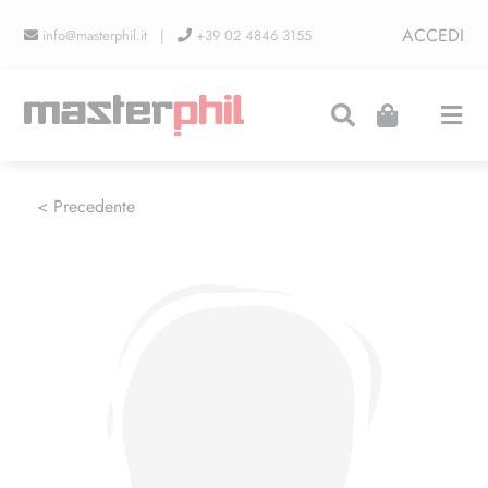
Salta
ACCEDI
info@masterphil.it |
+39 02 4846 3155
al
contenuto
Togg
Navi
PRODUZIONI
< Precedente
LINEA COLLEZIONISMO
FIERE
CONTATTI