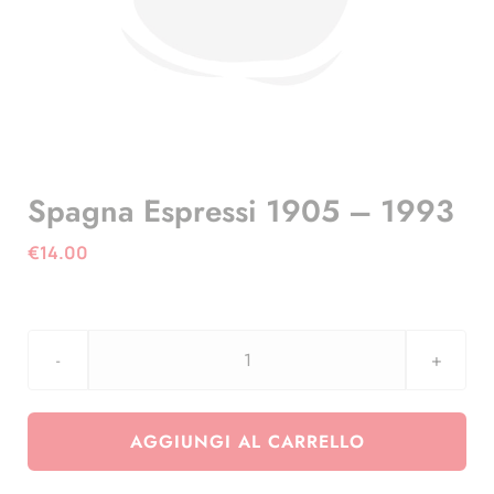
Spagna Espressi 1905 – 1993
€
14.00
Spagna
Espressi
1905
AGGIUNGI AL CARRELLO
-
1993