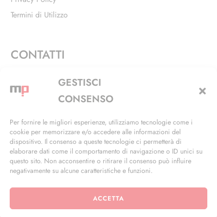
Termini di Utilizzo
CONTATTI
Via Alfieri, 27 - Trezzano Sul Naviglio (MI)
GESTISCI
+39 02 4846 3155
CONSENSO
+39 02 4846 3148
Per fornire le migliori esperienze, utilizziamo tecnologie come i
cookie per memorizzare e/o accedere alle informazioni del
info@masterphil.it
dispositivo. Il consenso a queste tecnologie ci permetterà di
elaborare dati come il comportamento di navigazione o ID unici su
questo sito. Non acconsentire o ritirare il consenso può influire
negativamente su alcune caratteristiche e funzioni.
ACCETTA
© 2026 | All Rights Reserved | Powered by
Ramdac