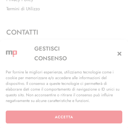
Termini di Utilizzo
CONTATTI
Via Alfieri, 27 - Trezzano Sul Naviglio (MI)
GESTISCI
+39 02 4846 3155
CONSENSO
+39 02 4846 3148
Per fornire le migliori esperienze, utilizziamo tecnologie come i
cookie per memorizzare e/o accedere alle informazioni del
info@masterphil.it
dispositivo. Il consenso a queste tecnologie ci permetterà di
elaborare dati come il comportamento di navigazione o ID unici su
questo sito. Non acconsentire o ritirare il consenso può influire
negativamente su alcune caratteristiche e funzioni.
ACCETTA
© 2026 | All Rights Reserved | Powered by
Ramdac