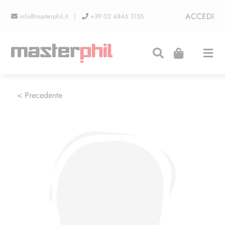
Salta
ACCEDI
info@masterphil.it |
+39 02 4846 3155
al
contenuto
Togg
Navi
PRODUZIONI
< Precedente
LINEA COLLEZIONISMO
FIERE
CONTATTI