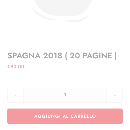
SPAGNA 2018 ( 20 PAGINE )
€
90.00
SPAGNA
2018
(
AGGIUNGI AL CARRELLO
20
PAGINE