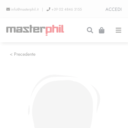
Salta
ACCEDI
info@masterphil.it |
+39 02 4846 3155
al
contenuto
Togg
Navi
PRODUZIONI
< Precedente
LINEA COLLEZIONISMO
FIERE
CONTATTI