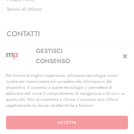
Termini di Utilizzo
CONTATTI
Via Alfieri, 27 - Trezzano Sul Naviglio (MI)
GESTISCI
+39 02 4846 3155
CONSENSO
+39 02 4846 3148
Per fornire le migliori esperienze, utilizziamo tecnologie come i
cookie per memorizzare e/o accedere alle informazioni del
info@masterphil.it
dispositivo. Il consenso a queste tecnologie ci permetterà di
elaborare dati come il comportamento di navigazione o ID unici su
questo sito. Non acconsentire o ritirare il consenso può influire
negativamente su alcune caratteristiche e funzioni.
ACCETTA
© 2026 | All Rights Reserved | Powered by
Ramdac