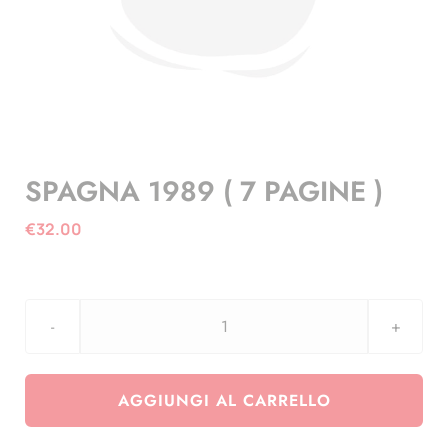
SPAGNA 1989 ( 7 PAGINE )
€
32.00
SPAGNA
1989
(
AGGIUNGI AL CARRELLO
7
PAGINE