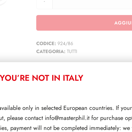
AGGIU
CODICE:
924/86
CATEGORIA:
TUTTI
YOU’RE NOT IN ITALY
CORRELATI
available only in selected European countries. If your
ut, please contact
info@masterphil.it
for purchase opt
ries, payment will not be completed immediately: we w