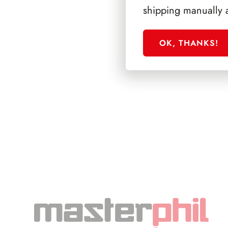
shipping manually 
OK, THANKS!
SFORZESCO ITALI
PAGINE 3+