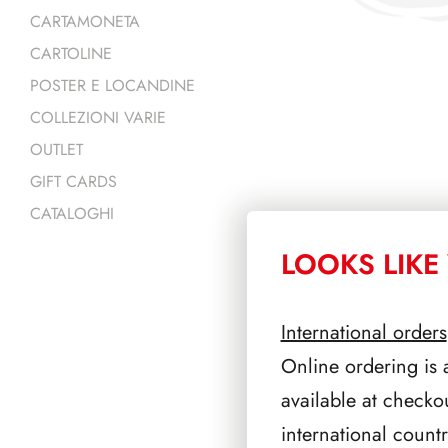
CARTAMONETA
CARTOLINE
POSTER E LOCANDINE
COLLEZIONI VARIE
OUTLET
GIFT CARDS
CATALOGHI
LOOKS LIKE 
PRODOTTI 
International orders
Online ordering is 
available at checko
international count