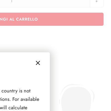
SPAGNA
1986
(
NGI AL CARRELLO
6
PAGINE
)
quantità
 country is not
ions. For available
ill calculate