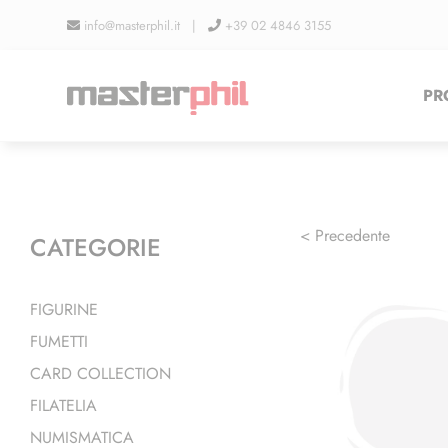
Salta
info@masterphil.it |
+39 02 4846 3155
al
contenuto
PR
< Precedente
CATEGORIE
FIGURINE
FUMETTI
CARD COLLECTION
FILATELIA
NUMISMATICA