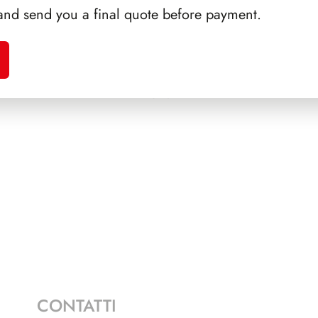
and send you a final quote before payment.
A 1985
SFORZESCO ITALIA 1995
PRES
1
PAGINE 7
CONTATTI