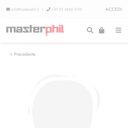
Salta
ACCEDI
info@masterphil.it |
+39 02 4846 3155
al
contenuto
Togg
Navi
PRODUZIONI
< Precedente
LINEA COLLEZIONISMO
FIERE
CONTATTI