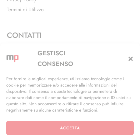
Termini di Utilizzo
CONTATTI
Via Alfieri, 27 - Trezzano Sul Naviglio (MI)
GESTISCI
+39 02 4846 3155
CONSENSO
+39 02 4846 3148
Per fornire le migliori esperienze, utilizziamo tecnologie come i
cookie per memorizzare e/o accedere alle informazioni del
info@masterphil.it
dispositivo. Il consenso a queste tecnologie ci permetterà di
elaborare dati come il comportamento di navigazione o ID unici su
questo sito. Non acconsentire o ritirare il consenso può influire
negativamente su alcune caratteristiche e funzioni.
ACCETTA
© 2026 | All Rights Reserved | Powered by
Ramdac