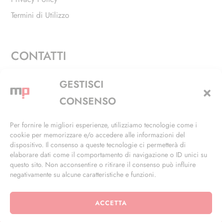
Termini di Utilizzo
CONTATTI
Via Alfieri, 27 - Trezzano Sul Naviglio (MI)
GESTISCI
+39 02 4846 3155
CONSENSO
+39 02 4846 3148
Per fornire le migliori esperienze, utilizziamo tecnologie come i
cookie per memorizzare e/o accedere alle informazioni del
info@masterphil.it
dispositivo. Il consenso a queste tecnologie ci permetterà di
elaborare dati come il comportamento di navigazione o ID unici su
questo sito. Non acconsentire o ritirare il consenso può influire
negativamente su alcune caratteristiche e funzioni.
ACCETTA
© 2026 | All Rights Reserved | Powered by
Ramdac