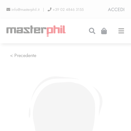
Salta
ACCEDI
info@masterphil.it |
+39 02 4846 3155
al
contenuto
Togg
Navi
PRODUZIONI
< Precedente
LINEA COLLEZIONISMO
FIERE
CONTATTI