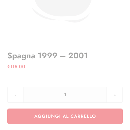
Spagna 1999 – 2001
€
116.00
Spagna
1999
-
AGGIUNGI AL CARRELLO
2001
quantità