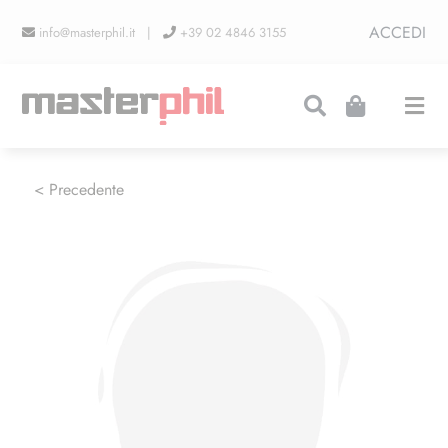
Salta
ACCEDI
info@masterphil.it |
+39 02 4846 3155
al
contenuto
Togg
Navi
PRODUZIONI
< Precedente
LINEA COLLEZIONISMO
FIERE
CONTATTI