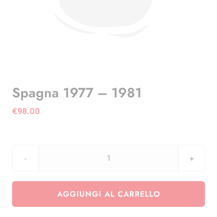
Spagna 1977 – 1981
€
98.00
Spagna
1977
-
AGGIUNGI AL CARRELLO
1981
quantità