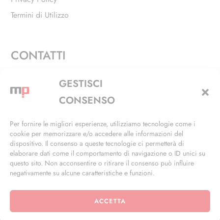
Termini di Utilizzo
CONTATTI
Via Alfieri, 27 - Trezzano Sul Naviglio (MI)
GESTISCI
+39 02 4846 3155
CONSENSO
+39 02 4846 3148
Per fornire le migliori esperienze, utilizziamo tecnologie come i
cookie per memorizzare e/o accedere alle informazioni del
info@masterphil.it
dispositivo. Il consenso a queste tecnologie ci permetterà di
elaborare dati come il comportamento di navigazione o ID unici su
questo sito. Non acconsentire o ritirare il consenso può influire
negativamente su alcune caratteristiche e funzioni.
ACCETTA
© 2026 | All Rights Reserved | Powered by
Ramdac