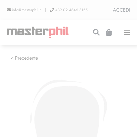
Salta
ACCEDI
info@masterphil.it |
+39 02 4846 3155
al
contenuto
Togg
Navi
PRODUZIONI
< Precedente
LINEA COLLEZIONISMO
FIERE
CONTATTI