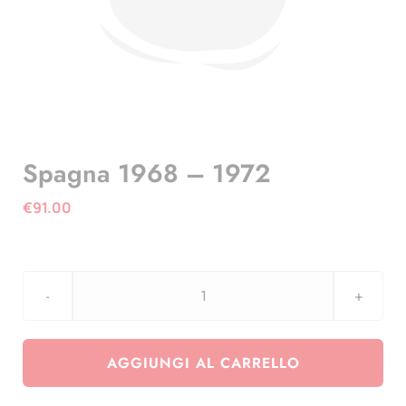
Spagna 1968 – 1972
€
91.00
Spagna
1968
-
AGGIUNGI AL CARRELLO
1972
quantità