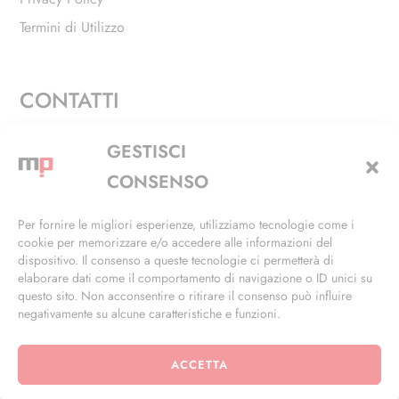
Termini di Utilizzo
CONTATTI
Via Alfieri, 27 - Trezzano Sul Naviglio (MI)
GESTISCI
+39 02 4846 3155
CONSENSO
+39 02 4846 3148
Per fornire le migliori esperienze, utilizziamo tecnologie come i
cookie per memorizzare e/o accedere alle informazioni del
info@masterphil.it
dispositivo. Il consenso a queste tecnologie ci permetterà di
elaborare dati come il comportamento di navigazione o ID unici su
questo sito. Non acconsentire o ritirare il consenso può influire
negativamente su alcune caratteristiche e funzioni.
ACCETTA
© 2026 | All Rights Reserved | Powered by
Ramdac