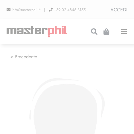
Salta
ACCEDI
info@masterphil.it |
+39 02 4846 3155
al
contenuto
Togg
Navi
PRODUZIONI
< Precedente
LINEA COLLEZIONISMO
FIERE
CONTATTI