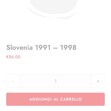
Slovenia 1991 – 1998
€
94.00
Slovenia
1991
-
AGGIUNGI AL CARRELLO
1998
quantità