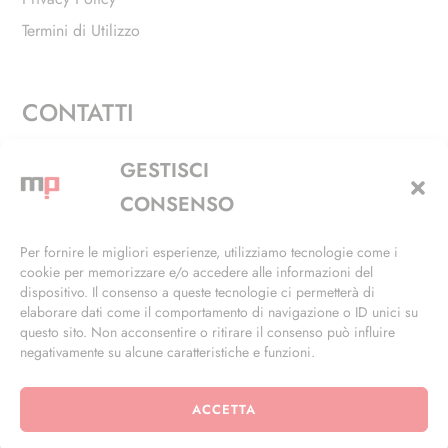
Termini di Utilizzo
CONTATTI
Via Alfieri, 27 - Trezzano Sul Naviglio (MI)
GESTISCI
+39 02 4846 3155
CONSENSO
+39 02 4846 3148
Per fornire le migliori esperienze, utilizziamo tecnologie come i
cookie per memorizzare e/o accedere alle informazioni del
info@masterphil.it
dispositivo. Il consenso a queste tecnologie ci permetterà di
elaborare dati come il comportamento di navigazione o ID unici su
questo sito. Non acconsentire o ritirare il consenso può influire
negativamente su alcune caratteristiche e funzioni.
ACCETTA
© 2026 | All Rights Reserved | Powered by
Ramdac