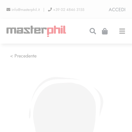
Salta
ACCEDI
info@masterphil.it |
+39 02 4846 3155
al
contenuto
Togg
Navi
PRODUZIONI
< Precedente
LINEA COLLEZIONISMO
FIERE
CONTATTI