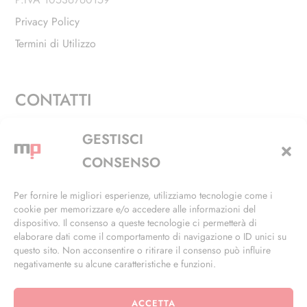
Privacy Policy
Termini di Utilizzo
CONTATTI
Via Alfieri, 27 - Trezzano Sul Naviglio (MI)
GESTISCI
+39 02 4846 3155
CONSENSO
+39 02 4846 3148
Per fornire le migliori esperienze, utilizziamo tecnologie come i
cookie per memorizzare e/o accedere alle informazioni del
info@masterphil.it
dispositivo. Il consenso a queste tecnologie ci permetterà di
elaborare dati come il comportamento di navigazione o ID unici su
questo sito. Non acconsentire o ritirare il consenso può influire
negativamente su alcune caratteristiche e funzioni.
ACCETTA