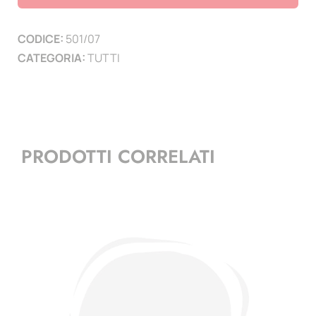
pagine
8
CODICE:
501/07
quantità
CATEGORIA:
TUTTI
PRODOTTI CORRELATI