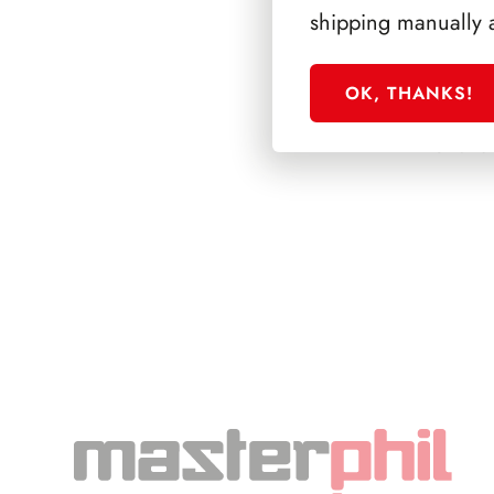
shipping manually 
OK, THANKS!
SFORZESCO ITALI
PAGINE 6