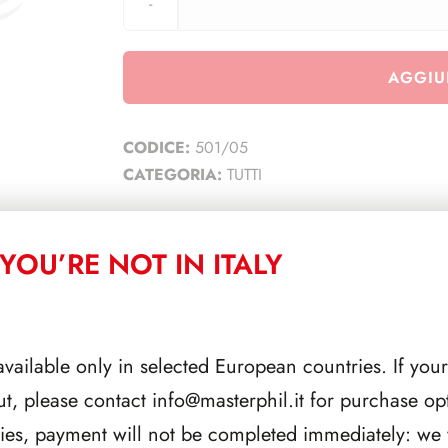
AGGIU
CODICE:
501/05
CATEGORIA:
TUTTI
YOU’RE NOT IN ITALY
CORRELATI
available only in selected European countries. If your
ut, please contact
info@masterphil.it
for purchase opt
ries, payment will not be completed immediately: we w