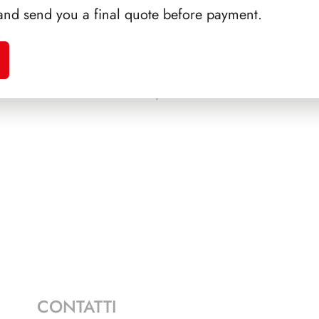
and send you a final quote before payment.
A 1990
PRESIDENZA CIAMPI
SFORZ
1999/2006
CONTATTI