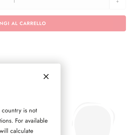
SFORZESCO
Italia
2005
NGI AL CARRELLO
pagine
7
quantità
 country is not
ions. For available
ill calculate