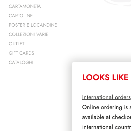
CARTAMONETA
CARTOLINE
POSTER E LOCANDINE
COLLEZIONI VARIE
OUTLET
GIFT CARDS
CATALOGHI
LOOKS LIKE 
PRODOTTI 
International orders
Online ordering is 
available at checko
international count