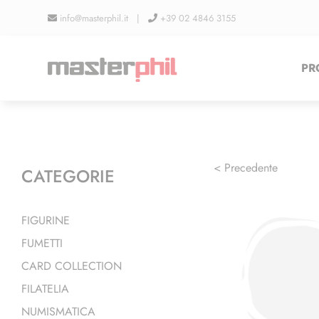
Salta
info@masterphil.it |
+39 02 4846 3155
al
contenuto
PR
< Precedente
CATEGORIE
FIGURINE
FUMETTI
CARD COLLECTION
FILATELIA
NUMISMATICA