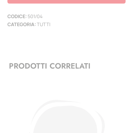
pagine
10
CODICE:
501/04
quantità
CATEGORIA:
TUTTI
PRODOTTI CORRELATI