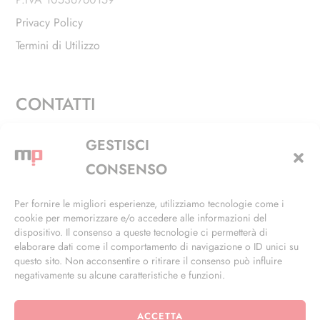
Privacy Policy
Termini di Utilizzo
CONTATTI
Via Alfieri, 27 - Trezzano Sul Naviglio (MI)
GESTISCI
+39 02 4846 3155
CONSENSO
+39 02 4846 3148
Per fornire le migliori esperienze, utilizziamo tecnologie come i
cookie per memorizzare e/o accedere alle informazioni del
info@masterphil.it
dispositivo. Il consenso a queste tecnologie ci permetterà di
elaborare dati come il comportamento di navigazione o ID unici su
questo sito. Non acconsentire o ritirare il consenso può influire
negativamente su alcune caratteristiche e funzioni.
ACCETTA