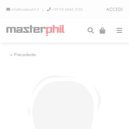
Salta
ACCEDI
info@masterphil.it |
+39 02 4846 3155
al
contenuto
Togg
Navi
PRODUZIONI
< Precedente
LINEA COLLEZIONISMO
FIERE
CONTATTI