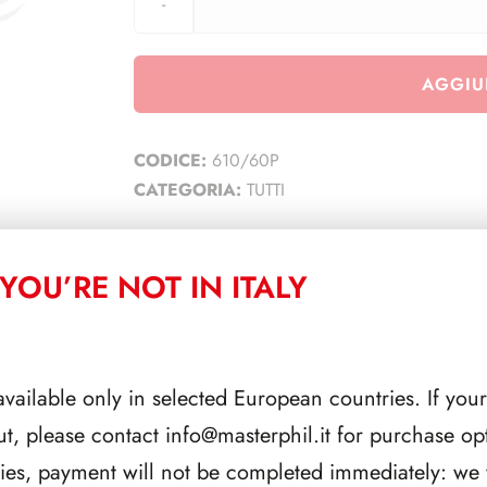
AGGIU
CODICE:
610/60P
CATEGORIA:
TUTTI
YOU’RE NOT IN ITALY
CORRELATI
available only in selected European countries. If your
ut, please contact
info@masterphil.it
for purchase opt
ries, payment will not be completed immediately: we w