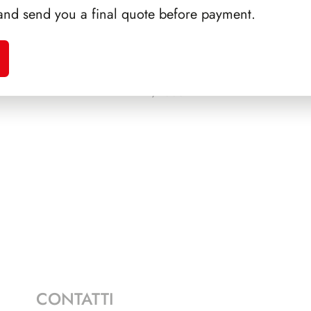
and send you a final quote before payment.
A 1986
PRESIDENZA CIAMPI
PRE
1999/2006
CONTATTI