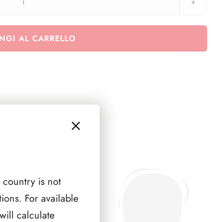
San
Marino
quartine
NGI AL CARRELLO
1960-
1962
quantità
 country is not
ions. For available
ill calculate