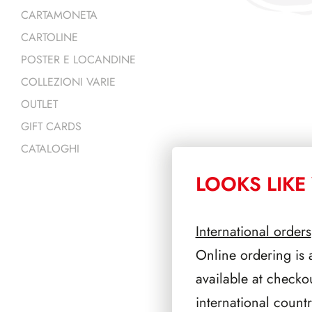
CARTAMONETA
CARTOLINE
POSTER E LOCANDINE
COLLEZIONI VARIE
OUTLET
GIFT CARDS
CATALOGHI
LOOKS LIKE 
PRODOTTI 
International orders
Online ordering is 
available at checko
international count