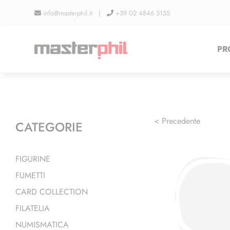
Salta
info@masterphil.it |
+39 02 4846 3155
al
contenuto
PR
< Precedente
CATEGORIE
FIGURINE
FUMETTI
CARD COLLECTION
FILATELIA
NUMISMATICA