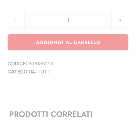
aggiornamento
San
Marino
AGGIUNGI AL CARRELLO
anno
2021
CODICE:
90/RSM21A
-
CATEGORIA:
TUTTI
con
argento
Giornata
Internazionale
della
PRODOTTI CORRELATI
Biodiversità
quantità