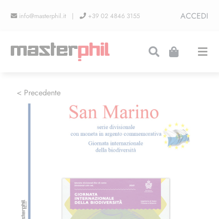
Salta
ACCEDI
info@masterphil.it |
+39 02 4846 3155
al
contenuto
Togg
Navi
PRODUZIONI
< Precedente
LINEA COLLEZIONISMO
FIERE
CONTATTI