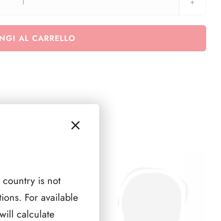
aggiornamento
San
Marino
NGI AL CARRELLO
anno
2006
quantità
 country is not
ions. For available
ill calculate