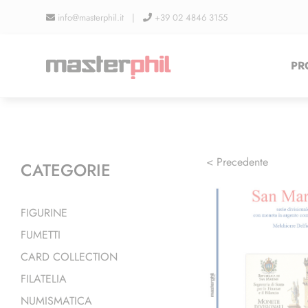
Salta
info@masterphil.it |
+39 02 4846 3155
al
contenuto
PR
< Precedente
CATEGORIE
FIGURINE
FUMETTI
CARD COLLECTION
FILATELIA
NUMISMATICA