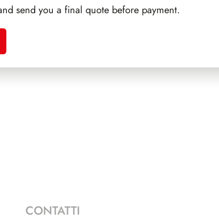
and send you a final quote before payment.
RTINI
SFORZESCO ITALIA 1985
SFORZ
PAGINE 3+1
CONTATTI