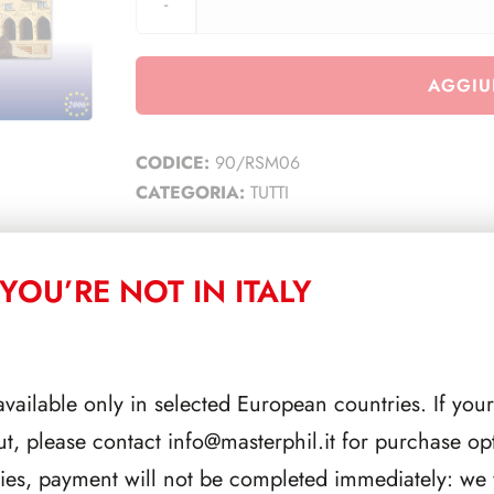
AGGIU
CODICE:
90/RSM06
CATEGORIA:
TUTTI
YOU’RE NOT IN ITALY
CORRELATI
available only in selected European countries. If your
ut, please contact
info@masterphil.it
for purchase opt
ries, payment will not be completed immediately: we w