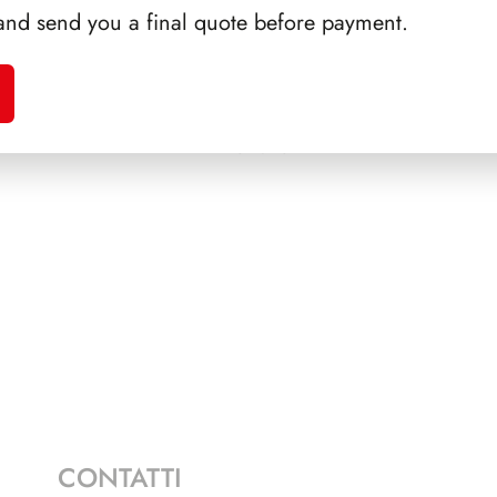
and send you a final quote before payment.
A 1990
SFORZESCO ITALIA 1992
SFORZ
PAGINE 5
CONTATTI