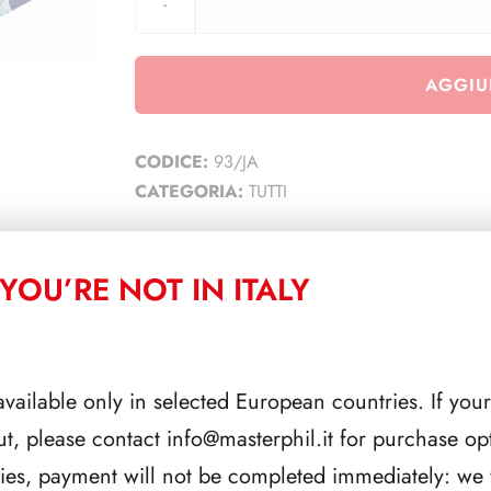
AGGIU
CODICE:
93/JA
CATEGORIA:
TUTTI
YOU’RE NOT IN ITALY
CORRELATI
available only in selected European countries. If your
ut, please contact
info@masterphil.it
for purchase opt
ries, payment will not be completed immediately: we w