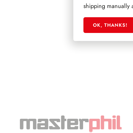
shipping manually 
OK, THANKS!
SFORZESCO ITALI
PAGINE 6