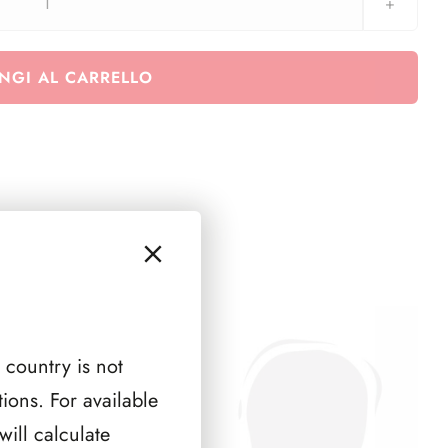
Raccoglitore
vuoto
quantità
NGI AL CARRELLO
 country is not
ions. For available
ill calculate