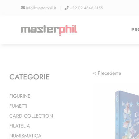
Salta
info@masterphil.it |
+39 02 4846 3155
al
contenuto
PR
< Precedente
CATEGORIE
FIGURINE
FUMETTI
CARD COLLECTION
FILATELIA
NUMISMATICA