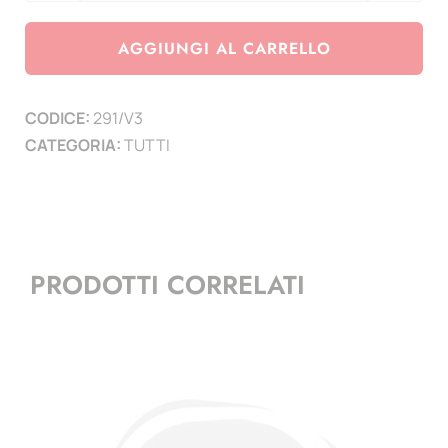
e
custodia
AGGIUNGI AL CARRELLO
vuoto
quantità
CODICE:
291/V3
CATEGORIA:
TUTTI
PRODOTTI CORRELATI