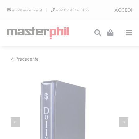
Salta
ACCEDI
info@masterphil.it |
+39 02 4846 3155
al
contenuto
Togg
Navi
PRODUZIONI
< Precedente
LINEA COLLEZIONISMO
FIERE
CONTATTI