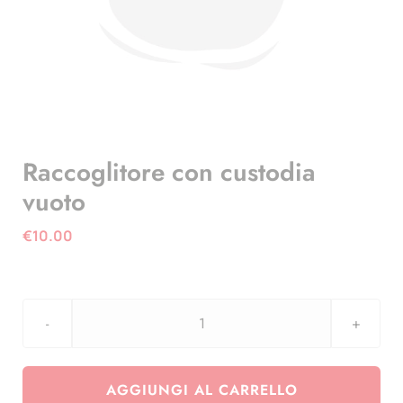
Raccoglitore con custodia
vuoto
€
10.00
Raccoglitore
con
custodia
AGGIUNGI AL CARRELLO