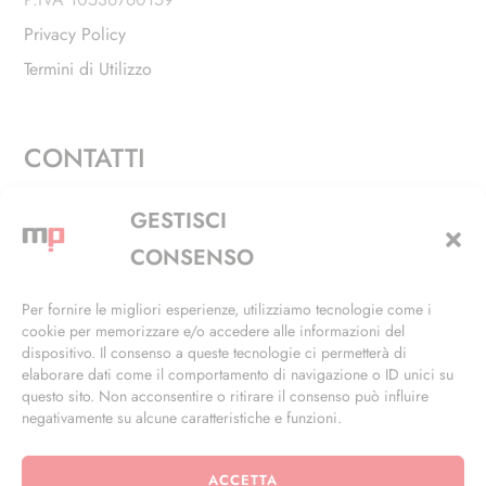
Privacy Policy
Termini di Utilizzo
CONTATTI
Via Alfieri, 27 - Trezzano Sul Naviglio (MI)
GESTISCI
+39 02 4846 3155
CONSENSO
+39 02 4846 3148
Per fornire le migliori esperienze, utilizziamo tecnologie come i
cookie per memorizzare e/o accedere alle informazioni del
info@masterphil.it
dispositivo. Il consenso a queste tecnologie ci permetterà di
elaborare dati come il comportamento di navigazione o ID unici su
questo sito. Non acconsentire o ritirare il consenso può influire
negativamente su alcune caratteristiche e funzioni.
ACCETTA