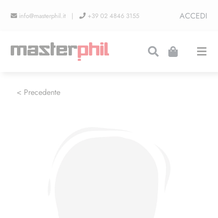
Salta
ACCEDI
info@masterphil.it |
+39 02 4846 3155
al
contenuto
Togg
Navi
PRODUZIONI
< Precedente
LINEA COLLEZIONISMO
FIERE
CONTATTI