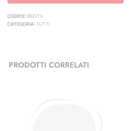
vuoto
quantità
CODICE:
850/TV
CATEGORIA:
TUTTI
PRODOTTI CORRELATI