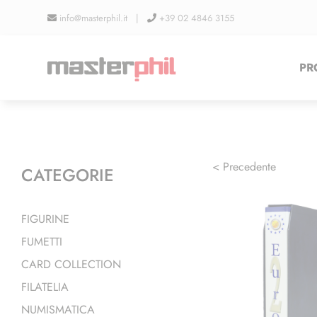
Salta
info@masterphil.it |
+39 02 4846 3155
al
contenuto
PR
< Precedente
CATEGORIE
FIGURINE
FUMETTI
CARD COLLECTION
FILATELIA
NUMISMATICA