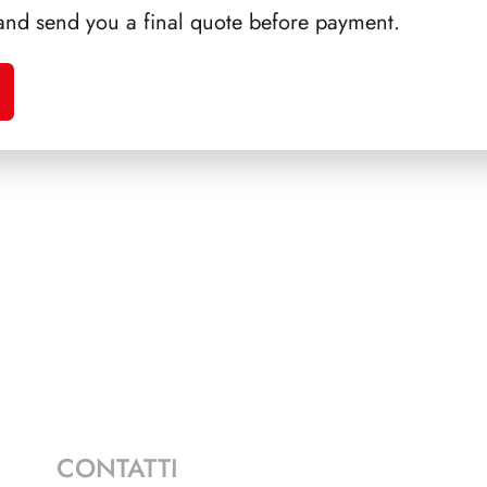
and send you a final quote before payment.
A 1992
SFORZESCO ITALIA 1995
PRE
E 2+1
PAGINE 7
CONTATTI