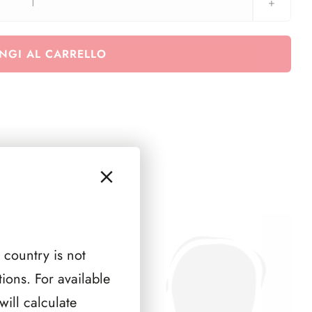
Raccoglitore
con
custodia
NGI AL CARRELLO
vuoto
quantità
 country is not
ions. For available
ill calculate