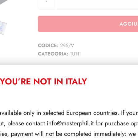
AGGIU
CODICE:
295/V
CATEGORIA:
TUTTI
YOU’RE NOT IN ITALY
CORRELATI
available only in selected European countries. If your
ut, please contact
info@masterphil.it
for purchase opt
ries, payment will not be completed immediately: we w