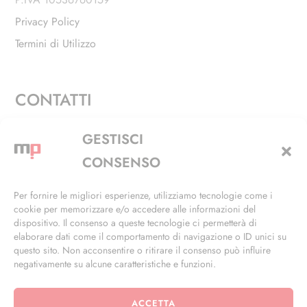
Privacy Policy
Termini di Utilizzo
CONTATTI
Via Alfieri, 27 - Trezzano Sul Naviglio (MI)
GESTISCI
+39 02 4846 3155
CONSENSO
+39 02 4846 3148
Per fornire le migliori esperienze, utilizziamo tecnologie come i
cookie per memorizzare e/o accedere alle informazioni del
info@masterphil.it
dispositivo. Il consenso a queste tecnologie ci permetterà di
elaborare dati come il comportamento di navigazione o ID unici su
questo sito. Non acconsentire o ritirare il consenso può influire
negativamente su alcune caratteristiche e funzioni.
ACCETTA