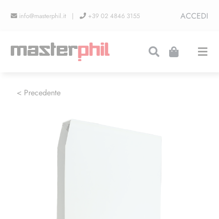
Salta
ACCEDI
info@masterphil.it |
+39 02 4846 3155
al
contenuto
Togg
Navi
PRODUZIONI
< Precedente
LINEA COLLEZIONISMO
FIERE
CONTATTI