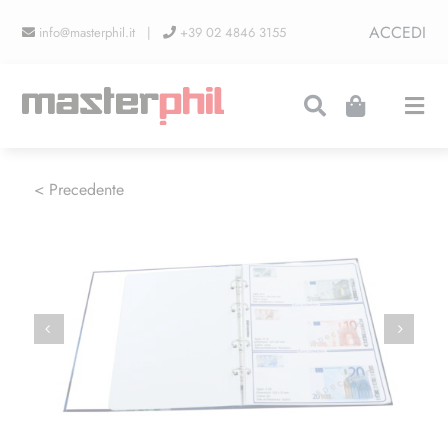
Salta
ACCEDI
info@masterphil.it |
+39 02 4846 3155
al
contenuto
Togg
Navi
PRODUZIONI
< Precedente
LINEA COLLEZIONISMO
FIERE
CONTATTI