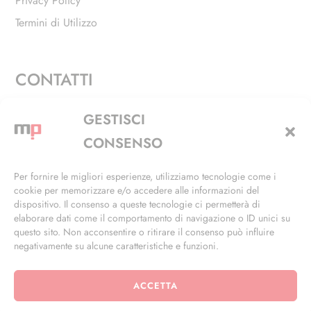
Privacy Policy
Termini di Utilizzo
CONTATTI
Via Alfieri, 27 - Trezzano Sul Naviglio (MI)
GESTISCI
+39 02 4846 3155
CONSENSO
+39 02 4846 3148
Per fornire le migliori esperienze, utilizziamo tecnologie come i
cookie per memorizzare e/o accedere alle informazioni del
info@masterphil.it
dispositivo. Il consenso a queste tecnologie ci permetterà di
elaborare dati come il comportamento di navigazione o ID unici su
questo sito. Non acconsentire o ritirare il consenso può influire
negativamente su alcune caratteristiche e funzioni.
ACCETTA
© 2026 | All Rights Reserved | Powered by
Ramdac