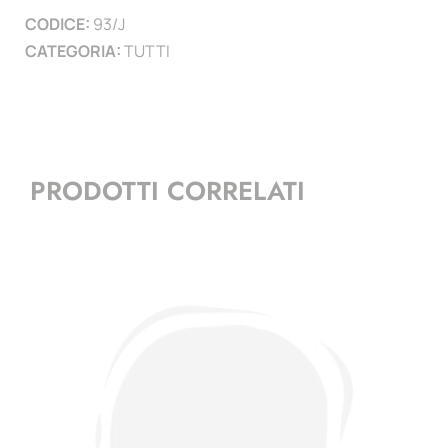
le
CODICE:
93/J
7
CATEGORIA:
TUTTI
banconote
Euro
prima
serie
quantità
PRODOTTI CORRELATI