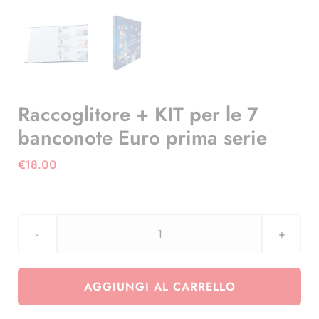
Raccoglitore + KIT per le 7
banconote Euro prima serie
€
18.00
Raccoglitore
+
KIT
AGGIUNGI AL CARRELLO
per