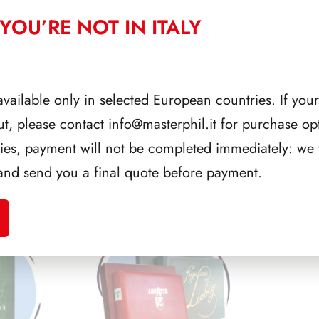
G2T
Inserti Liebig Sanguinetti 2 tasche - conf 5 pezzi
YOU’RE NOT IN ITALY
SG
Fogli intercalari gialli - conf 10
available only in selected European countries. If your
AGGIUNGI AL CARRE
ut, please contact
info@masterphil.it
for purchase opt
ries, payment will not be completed immediately: we w
and send you a final quote before payment.
CORRELATI