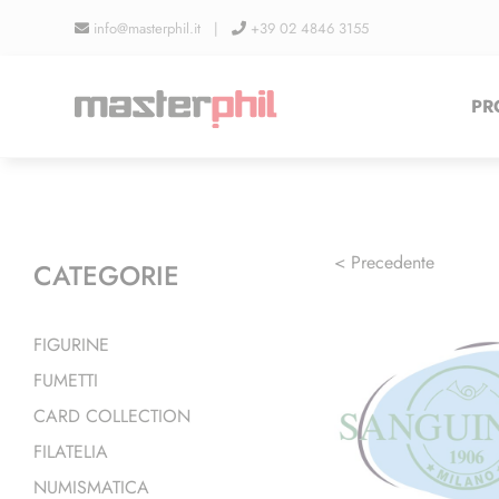
Salta
info@masterphil.it |
+39 02 4846 3155
al
contenuto
PR
< Precedente
CATEGORIE
FIGURINE
FUMETTI
CARD COLLECTION
FILATELIA
NUMISMATICA