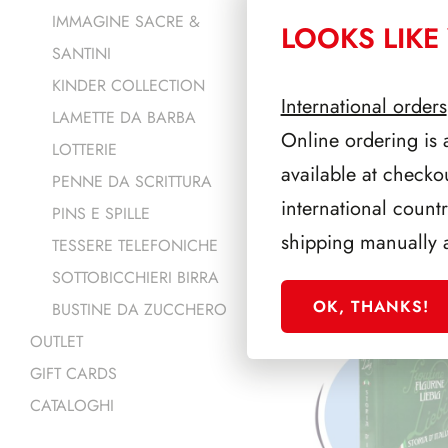
IMMAGINE SACRE &
235/S
LOOKS LIKE 
SANTINI
232/G
KINDER COLLECTION
International orders
LAMETTE DA BARBA
Online ordering is 
LOTTERIE
available at checko
PENNE DA SCRITTURA
international count
PINS E SPILLE
shipping manually 
TESSERE TELEFONICHE
PRODOTTI 
SOTTOBICCHIERI BIRRA
OK, THANKS!
BUSTINE DA ZUCCHERO
OUTLET
GIFT CARDS
CATALOGHI