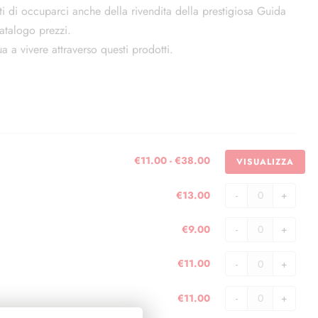
ti di occuparci anche della rivendita della prestigiosa Guida
catalogo prezzi.
 a vivere attraverso questi prodotti.
Fascia
€
11.00
-
€
38.00
VISUALIZZA
di
prezzo:
€
13.00
Raccoglitore
da
Liebig
€11.00
€
9.00
Sanguinetti
Custodia
a
quantità
Liebig
€38.00
€
11.00
Sanguinetti
Inserti
quantità
Liebig
€
11.00
Sanguinetti
Inserti