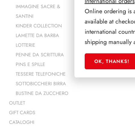
International orders
IMMAGINE SACRE &
Online ordering is 
SANTINI
available at checko
KINDER COLLECTION
international count
LAMETTE DA BARBA
shipping manually 
LOTTERIE
PENNE DA SCRITTURA
OK, THANKS!
PINS E SPILLE
TESSERE TELEFONICHE
SOTTOBICCHIERI BIRRA
BUSTINE DA ZUCCHERO
OUTLET
GIFT CARDS
CATALOGHI