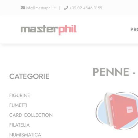
Salta
info@masterphil.it |
+39 02 4846 3155
al
contenuto
PR
PENNE -
CATEGORIE
FIGURINE
FUMETTI
CARD COLLECTION
FILATELIA
NUMISMATICA