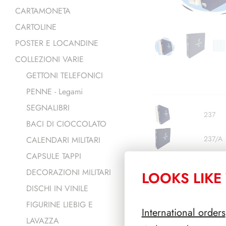
CARTAMONETA
CARTOLINE
POSTER E LOCANDINE
COLLEZIONI VARIE
GETTONI TELEFONICI
PENNE - Legami
SEGNALIBRI
237
BACI DI CIOCCOLATO
237/A
CALENDARI MILITARI
CAPSULE TAPPI
237/C
DECORAZIONI MILITARI
LOOKS LIKE 
DISCHI IN VINILE
237/3
FIGURINE LIEBIG E
International orders
237/4
LAVAZZA