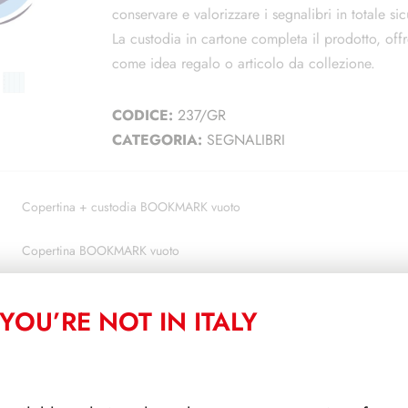
conservare e valorizzare i segnalibri in totale si
La custodia in cartone completa il prodotto, off
come idea regalo o articolo da collezione.
CODICE:
237/GR
CATEGORIA:
SEGNALIBRI
Copertina + custodia BOOKMARK vuoto
Copertina BOOKMARK vuoto
Custodia vuota
YOU’RE NOT IN ITALY
Pagine 3 tasche verticali 7,5x23 cm - conf. 5 pezzi
Pagine 4 tasche verticali 5,5x23 cm - conf. 5 pezzi