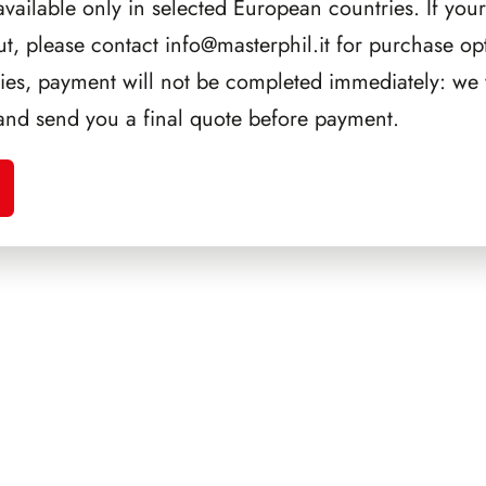
available only in selected European countries. If your
ut, please contact
info@masterphil.it
for purchase opt
AGGIUNGI AL CARRE
ries, payment will not be completed immediately: we w
and send you a final quote before payment.
CORRELATI