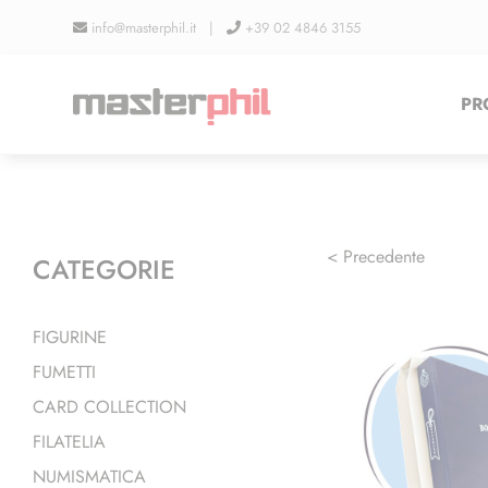
Salta
info@masterphil.it |
+39 02 4846 3155
al
contenuto
PR
< Precedente
CATEGORIE
FIGURINE
FUMETTI
CARD COLLECTION
FILATELIA
NUMISMATICA