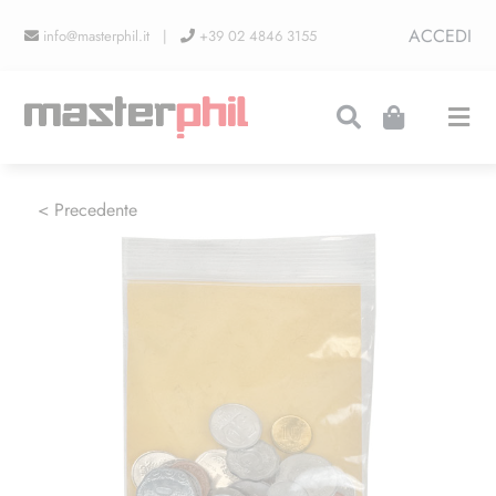
Salta
ACCEDI
info@masterphil.it |
+39 02 4846 3155
al
contenuto
Togg
Navi
PRODUZIONI
< Precedente
LINEA COLLEZIONISMO
FIERE
CONTATTI