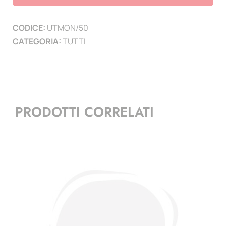
50
pezzi
CODICE:
UTMON/50
differenti
CATEGORIA:
TUTTI
quantità
PRODOTTI CORRELATI