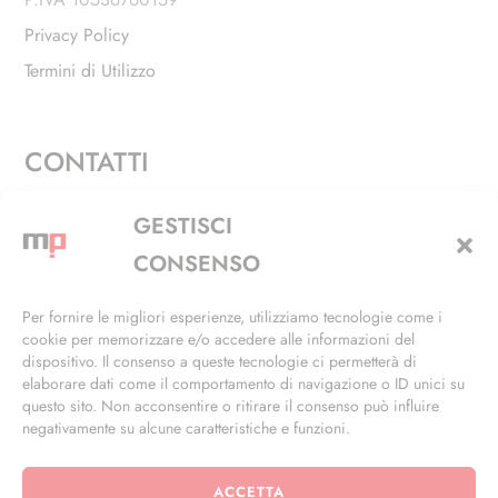
Privacy Policy
Termini di Utilizzo
CONTATTI
Via Alfieri, 27 - Trezzano Sul Naviglio (MI)
GESTISCI
+39 02 4846 3155
CONSENSO
+39 02 4846 3148
Per fornire le migliori esperienze, utilizziamo tecnologie come i
cookie per memorizzare e/o accedere alle informazioni del
info@masterphil.it
dispositivo. Il consenso a queste tecnologie ci permetterà di
elaborare dati come il comportamento di navigazione o ID unici su
questo sito. Non acconsentire o ritirare il consenso può influire
negativamente su alcune caratteristiche e funzioni.
ACCETTA