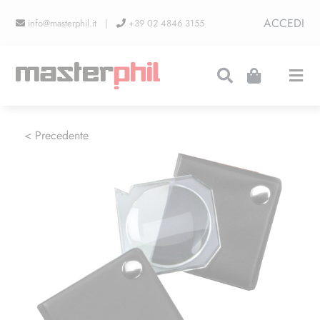
Salta
ACCEDI
info@masterphil.it |
+39 02 4846 3155
al
contenuto
Togg
Navi
PRODUZIONI
< Precedente
LINEA COLLEZIONISMO
FIERE
CONTATTI