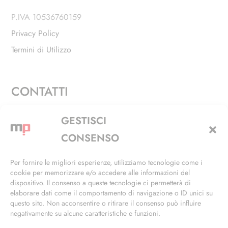
P.IVA 10536760159
Privacy Policy
Termini di Utilizzo
CONTATTI
Via Alfieri, 27 - Trezzano Sul Naviglio (MI)
GESTISCI
+39 02 4846 3155
CONSENSO
+39 02 4846 3148
Per fornire le migliori esperienze, utilizziamo tecnologie come i
cookie per memorizzare e/o accedere alle informazioni del
info@masterphil.it
dispositivo. Il consenso a queste tecnologie ci permetterà di
elaborare dati come il comportamento di navigazione o ID unici su
questo sito. Non acconsentire o ritirare il consenso può influire
negativamente su alcune caratteristiche e funzioni.