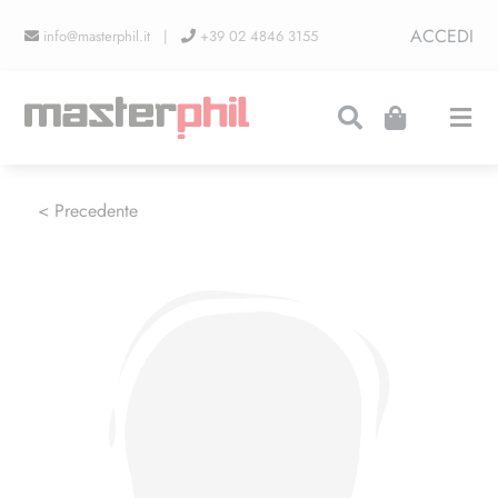
Salta
ACCEDI
info@masterphil.it |
+39 02 4846 3155
al
contenuto
Togg
Navi
PRODUZIONI
< Precedente
LINEA COLLEZIONISMO
FIERE
CONTATTI