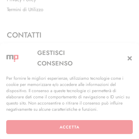
Termini di Utilizzo
CONTATTI
Via Alfieri, 27 - Trezzano Sul Naviglio (MI)
GESTISCI
+39 02 4846 3155
CONSENSO
+39 02 4846 3148
Per fornire le migliori esperienze, utilizziamo tecnologie come i
cookie per memorizzare e/o accedere alle informazioni del
info@masterphil.it
dispositivo. Il consenso a queste tecnologie ci permetterà di
elaborare dati come il comportamento di navigazione o ID unici su
questo sito. Non acconsentire o ritirare il consenso può influire
negativamente su alcune caratteristiche e funzioni.
ACCETTA
© 2026 | All Rights Reserved | Powered by
Ramdac