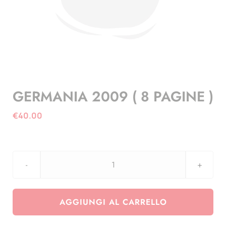
GERMANIA 2009 ( 8 PAGINE )
€
40.00
GERMANIA
2009
(
AGGIUNGI AL CARRELLO
8
PAGINE